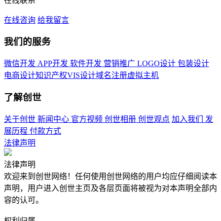
在线联系
在线咨询
给我留言
我们的服务
微信开发
APP开发
软件开发
营销推广
LOGO设计
包装设计
电商设计
知识产权
VIS设计
域名注册
虚拟主机
了解创世
关于创世
新闻中心
官方视频
创世相册
创世观点
加入我们
发
展历程
付款方式
法律声明
法律声明
欢迎来到创世网络！任何使用创世网络的用户均应仔细阅读本
声明，用户进入创世主页及各层页面将被视为对本声明全部内
容的认可。
权利归属