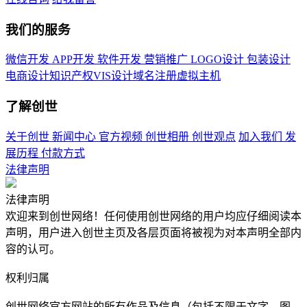
我们的服务
微信开发
APP开发
软件开发
营销推广
LOGO设计
包装设计
电商设计
知识产权
VIS设计
域名注册
虚拟主机
了解创世
关于创世
新闻中心
官方视频
创世相册
创世观点
加入我们
发
展历程
付款方式
法律声明
法律声明
欢迎来到创世网络！任何使用创世网络的用户均应仔细阅读本
声明，用户进入创世主页及各层页面将被视为对本声明全部内
容的认可。
权利归属
创世网络官方网站的所有作品及信息（包括不限于文字、图