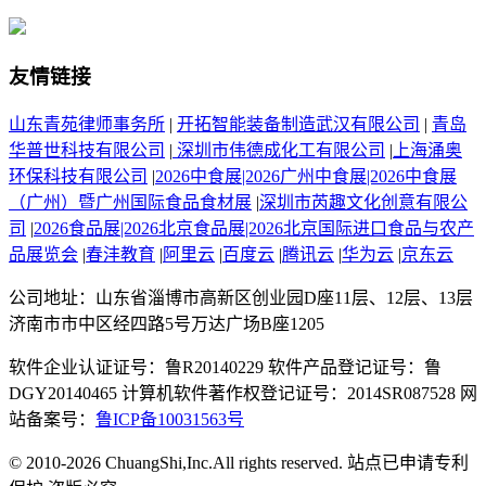
友情链接
山东青苑律师事务所
|
开拓智能装备制造武汉有限公司
|
青岛
华普世科技有限公司
|
深圳市伟德成化工有限公司
|
上海涌奥
环保科技有限公司
|
2026中食展|2026广州中食展|2026中食展
（广州）暨广州国际食品食材展
|
深圳市芮趣文化创意有限公
司
|
2026食品展|2026北京食品展|2026北京国际进口食品与农产
品展览会
|
春沣教育
|
阿里云
|
百度云
|
腾讯云
|
华为云
|
京东云
公司地址：山东省淄博市高新区创业园D座11层、12层、13层
济南市市中区经四路5号万达广场B座1205
软件企业认证证号：鲁R20140229 软件产品登记证号：鲁
DGY20140465 计算机软件著作权登记证号：2014SR087528 网
站备案号：
鲁ICP备10031563号
© 2010-2026 ChuangShi,Inc.All rights reserved. 站点已申请专利