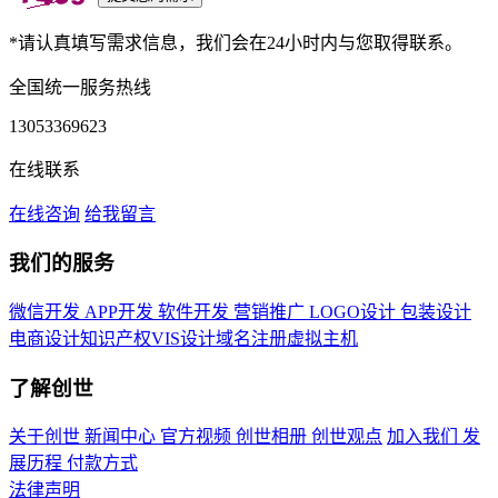
*请认真填写需求信息，我们会在24小时内与您取得联系。
全国统一服务热线
13053369623
在线联系
在线咨询
给我留言
我们的服务
微信开发
APP开发
软件开发
营销推广
LOGO设计
包装设计
电商设计
知识产权
VIS设计
域名注册
虚拟主机
了解创世
关于创世
新闻中心
官方视频
创世相册
创世观点
加入我们
发
展历程
付款方式
法律声明