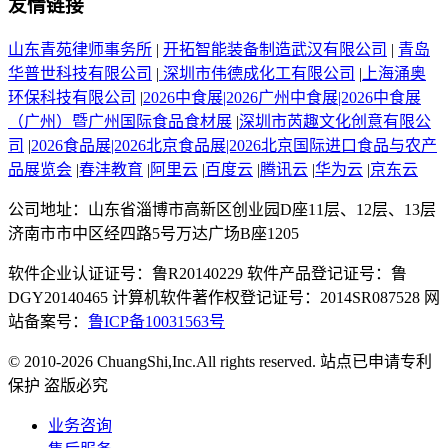
友情链接
山东青苑律师事务所
|
开拓智能装备制造武汉有限公司
|
青岛
华普世科技有限公司
|
深圳市伟德成化工有限公司
|
上海涌奥
环保科技有限公司
|
2026中食展|2026广州中食展|2026中食展
（广州）暨广州国际食品食材展
|
深圳市芮趣文化创意有限公
司
|
2026食品展|2026北京食品展|2026北京国际进口食品与农产
品展览会
|
春沣教育
|
阿里云
|
百度云
|
腾讯云
|
华为云
|
京东云
公司地址：山东省淄博市高新区创业园D座11层、12层、13层
济南市市中区经四路5号万达广场B座1205
软件企业认证证号：鲁R20140229 软件产品登记证号：鲁
DGY20140465 计算机软件著作权登记证号：2014SR087528 网
站备案号：
鲁ICP备10031563号
© 2010-2026 ChuangShi,Inc.All rights reserved. 站点已申请专利
保护 盗版必究
业务咨询