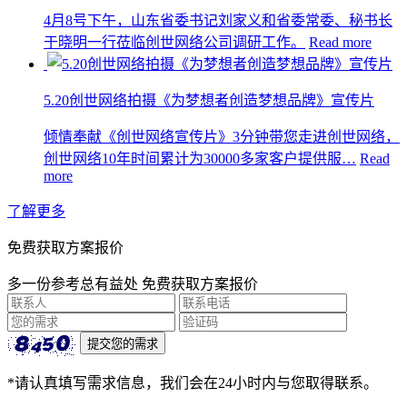
4月8号下午，山东省委书记刘家义和省委常委、秘书长
于晓明一行莅临创世网络公司调研工作。
Read more
5.20创世网络拍摄《为梦想者创造梦想品牌》宣传片
倾情奉献《创世网络宣传片》3分钟带您走进创世网络，
创世网络10年时间累计为30000多家客户提供服…
Read
more
了解更多
免费获取方案报价
多一份参考总有益处 免费获取方案报价
*请认真填写需求信息，我们会在24小时内与您取得联系。