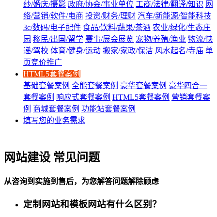
纱/婚庆/摄影
政府/协会/事业单位
工商/法律/翻译/知识
网
络/营销/软件/电商
投资/财务/理财
汽车/新能源/智能科技
3c/数码/电子配件
食品/饮料/蔬果/茶酒
农业/绿化/生态庄
园
移民/出国/留学
赛事/展会展览
宠物/养殖/渔业
物流/快
递/驾校
体育/健身/运动
搬家/家政/保洁
风水起名/寺庙
单
页竞价推广
HTML5套餐案例
基础套餐案例
全能套餐案例
豪华套餐案例
豪华四合一
套餐案例
响应式套餐案例
HTML5套餐案例
营销套餐案
例
商城套餐案例
功能站套餐案例
填写您的业务需求
网站建设 常见问题
从咨询到实施到售后，为您解答问题解除顾虑
定制网站和模板网站有什么区别？