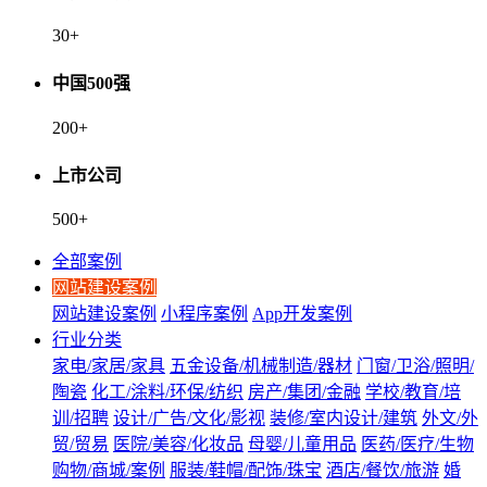
30
+
中国500强
200
+
上市公司
500
+
全部案例
网站建设案例
网站建设案例
小程序案例
App开发案例
行业分类
家电/家居/家具
五金设备/机械制造/器材
门窗/卫浴/照明/
陶瓷
化工/涂料/环保/纺织
房产/集团/金融
学校/教育/培
训/招聘
设计/广告/文化/影视
装修/室内设计/建筑
外文/外
贸/贸易
医院/美容/化妆品
母婴/儿童用品
医药/医疗/生物
购物/商城/案例
服装/鞋帽/配饰/珠宝
酒店/餐饮/旅游
婚