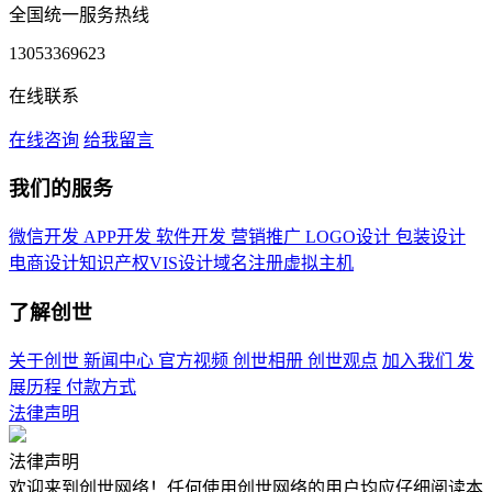
全国统一服务热线
13053369623
在线联系
在线咨询
给我留言
我们的服务
微信开发
APP开发
软件开发
营销推广
LOGO设计
包装设计
电商设计
知识产权
VIS设计
域名注册
虚拟主机
了解创世
关于创世
新闻中心
官方视频
创世相册
创世观点
加入我们
发
展历程
付款方式
法律声明
法律声明
欢迎来到创世网络！任何使用创世网络的用户均应仔细阅读本