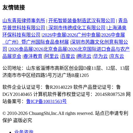
友情链接
山东青苑律师事务所
|
开拓智能装备制造武汉有限公司
|
青岛
华普世科技有限公司
|
深圳市伟德成化工有限公司
|
上海涌奥
环保科技有限公司
|
2026中食展|2026广州中食展|2026中食展
（广州）暨广州国际食品食材展
|
深圳市芮趣文化创意有限公
司
|
2026食品展|2026北京食品展|2026北京国际进口食品与农产
品展览会
|
春沣教育
|
阿里云
|
百度云
|
腾讯云
|
华为云
|
京东云
公司地址：山东省淄博市高新区创业园D座11层、12层、13层
济南市市中区经四路5号万达广场B座1205
软件企业认证证号：鲁R20140229 软件产品登记证号：鲁
DGY20140465 计算机软件著作权登记证号：2014SR087528 网
站备案号：
鲁ICP备10031563号
© 2010-2026 ChuangShi,Inc.All rights reserved. 站点已申请专利
保护 盗版必究
业务咨询