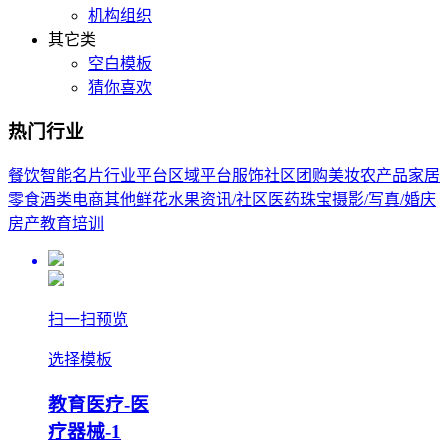
机构组织
其它类
空白模板
猜你喜欢
热门行业
餐饮
智能名片
行业平台
区域平台
服饰
社区团购
美妆
农产品
家居
零食酒类
电商其他
鲜花
水果
资讯/社区
医药
珠宝
摄影/写真/婚庆
房产
教育培训
扫一扫预览
选择模板
教育医疗-医
疗器械-1