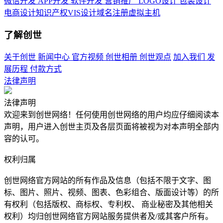
微信开发
APP开发
软件开发
营销推广
LOGO设计
包装设计
电商设计
知识产权
VIS设计
域名注册
虚拟主机
了解创世
关于创世
新闻中心
官方视频
创世相册
创世观点
加入我们
发
展历程
付款方式
法律声明
法律声明
欢迎来到创世网络！任何使用创世网络的用户均应仔细阅读本
声明，用户进入创世主页及各层页面将被视为对本声明全部内
容的认可。
权利归属
创世网络官方网站的所有作品及信息（包括不限于文字、图
标、图片、照片、视频、图表、色彩组合、版面设计等）的所
有权利（包括版权、商标权、专利权、 商业秘密及其他相关
权利）均归创世网络官方网站服务提供者及/或其客户所有。