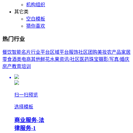
机构组织
其它类
空白模板
猜你喜欢
热门行业
餐饮
智能名片
行业平台
区域平台
服饰
社区团购
美妆
农产品
家居
零食酒类
电商其他
鲜花
水果
资讯/社区
医药
珠宝
摄影/写真/婚庆
房产
教育培训
扫一扫预览
选择模板
商业服务-法
律服务-1