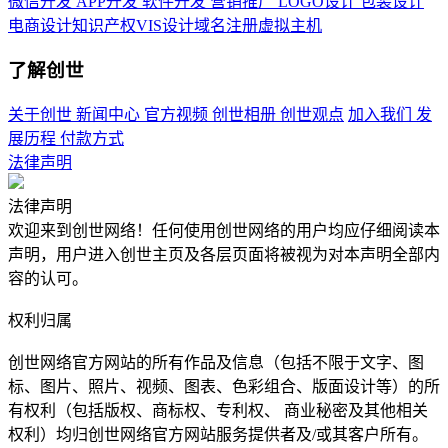
微信开发
APP开发
软件开发
营销推广
LOGO设计
包装设计
电商设计
知识产权
VIS设计
域名注册
虚拟主机
了解创世
关于创世
新闻中心
官方视频
创世相册
创世观点
加入我们
发
展历程
付款方式
法律声明
法律声明
欢迎来到创世网络！任何使用创世网络的用户均应仔细阅读本
声明，用户进入创世主页及各层页面将被视为对本声明全部内
容的认可。
权利归属
创世网络官方网站的所有作品及信息（包括不限于文字、图
标、图片、照片、视频、图表、色彩组合、版面设计等）的所
有权利（包括版权、商标权、专利权、 商业秘密及其他相关
权利）均归创世网络官方网站服务提供者及/或其客户所有。