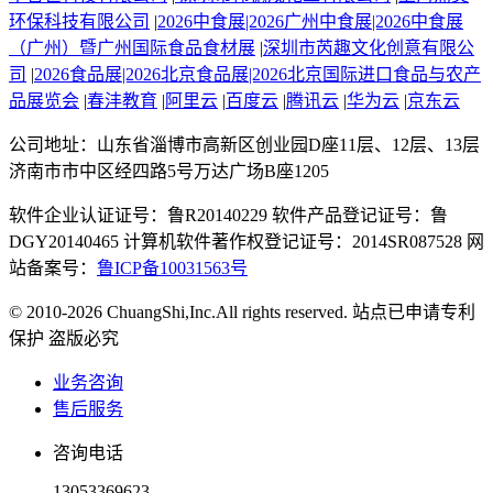
环保科技有限公司
|
2026中食展|2026广州中食展|2026中食展
（广州）暨广州国际食品食材展
|
深圳市芮趣文化创意有限公
司
|
2026食品展|2026北京食品展|2026北京国际进口食品与农产
品展览会
|
春沣教育
|
阿里云
|
百度云
|
腾讯云
|
华为云
|
京东云
公司地址：山东省淄博市高新区创业园D座11层、12层、13层
济南市市中区经四路5号万达广场B座1205
软件企业认证证号：鲁R20140229 软件产品登记证号：鲁
DGY20140465 计算机软件著作权登记证号：2014SR087528 网
站备案号：
鲁ICP备10031563号
© 2010-2026 ChuangShi,Inc.All rights reserved. 站点已申请专利
保护 盗版必究
业务咨询
售后服务
咨询电话
13053369623