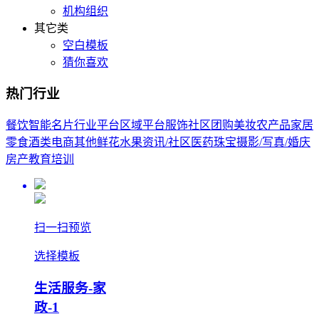
机构组织
其它类
空白模板
猜你喜欢
热门行业
餐饮
智能名片
行业平台
区域平台
服饰
社区团购
美妆
农产品
家居
零食酒类
电商其他
鲜花
水果
资讯/社区
医药
珠宝
摄影/写真/婚庆
房产
教育培训
扫一扫预览
选择模板
生活服务-家
政-1