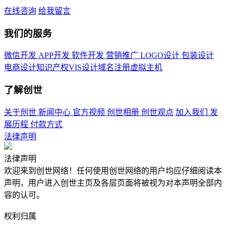
在线咨询
给我留言
我们的服务
微信开发
APP开发
软件开发
营销推广
LOGO设计
包装设计
电商设计
知识产权
VIS设计
域名注册
虚拟主机
了解创世
关于创世
新闻中心
官方视频
创世相册
创世观点
加入我们
发
展历程
付款方式
法律声明
法律声明
欢迎来到创世网络！任何使用创世网络的用户均应仔细阅读本
声明，用户进入创世主页及各层页面将被视为对本声明全部内
容的认可。
权利归属