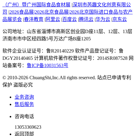
（广州）暨广州国际食品食材展
|
深圳市芮趣文化创意有限公
司
|
2026食品展|2026北京食品展|2026北京国际进口食品与农产
品展览会
|
春沣教育
|
阿里云
|
百度云
|
腾讯云
|
华为云
|
京东云
公司地址：山东省淄博市高新区创业园D座11层、12层、13层
济南市市中区经四路5号万达广场B座1205
软件企业认证证号：鲁R20140229 软件产品登记证号：鲁
DGY20140465 计算机软件著作权登记证号：2014SR087528 网
站备案号：
鲁ICP备10031563号
© 2010-2026 ChuangShi,Inc.All rights reserved. 站点已申请专利
保护 盗版必究
业务咨询
售后服务
咨询电话
13053369623
返回顶部