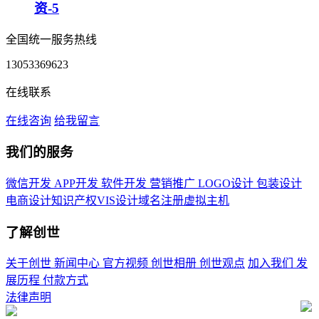
资-5
全国统一服务热线
13053369623
在线联系
在线咨询
给我留言
我们的服务
微信开发
APP开发
软件开发
营销推广
LOGO设计
包装设计
电商设计
知识产权
VIS设计
域名注册
虚拟主机
了解创世
关于创世
新闻中心
官方视频
创世相册
创世观点
加入我们
发
展历程
付款方式
法律声明