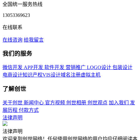
全国统一服务热线
13053369623
在线联系
在线咨询
给我留言
我们的服务
微信开发
APP开发
软件开发
营销推广
LOGO设计
包装设计
电商设计
知识产权
VIS设计
域名注册
虚拟主机
了解创世
关于创世
新闻中心
官方视频
创世相册
创世观点
加入我们
发
展历程
付款方式
法律声明
法律声明
欢迎来到创世网络！任何使用创世网络的用户均应仔细阅读本