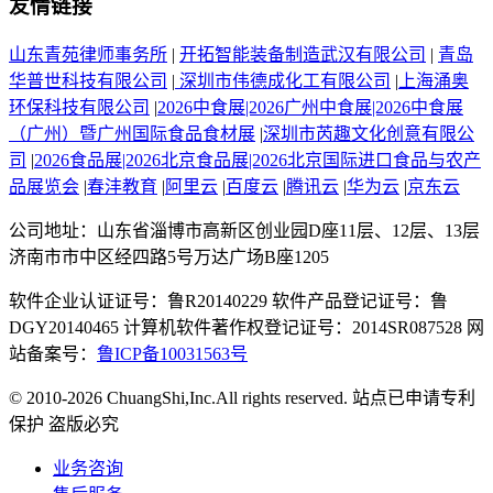
友情链接
山东青苑律师事务所
|
开拓智能装备制造武汉有限公司
|
青岛
华普世科技有限公司
|
深圳市伟德成化工有限公司
|
上海涌奥
环保科技有限公司
|
2026中食展|2026广州中食展|2026中食展
（广州）暨广州国际食品食材展
|
深圳市芮趣文化创意有限公
司
|
2026食品展|2026北京食品展|2026北京国际进口食品与农产
品展览会
|
春沣教育
|
阿里云
|
百度云
|
腾讯云
|
华为云
|
京东云
公司地址：山东省淄博市高新区创业园D座11层、12层、13层
济南市市中区经四路5号万达广场B座1205
软件企业认证证号：鲁R20140229 软件产品登记证号：鲁
DGY20140465 计算机软件著作权登记证号：2014SR087528 网
站备案号：
鲁ICP备10031563号
© 2010-2026 ChuangShi,Inc.All rights reserved. 站点已申请专利
保护 盗版必究
业务咨询