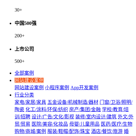
30
+
中国500强
200
+
上市公司
500
+
全部案例
网站建设案例
网站建设案例
小程序案例
App开发案例
行业分类
家电/家居/家具
五金设备/机械制造/器材
门窗/卫浴/照明/
陶瓷
化工/涂料/环保/纺织
房产/集团/金融
学校/教育/培
训/招聘
设计/广告/文化/影视
装修/室内设计/建筑
外文/外
贸/贸易
医院/美容/化妆品
母婴/儿童用品
医药/医疗/生物
购物/商城/案例
服装/鞋帽/配饰/珠宝
酒店/餐饮/旅游
婚