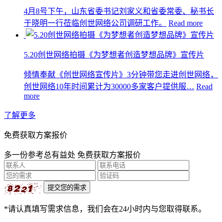
4月8号下午，山东省委书记刘家义和省委常委、秘书长
于晓明一行莅临创世网络公司调研工作。
Read more
5.20创世网络拍摄《为梦想者创造梦想品牌》宣传片
倾情奉献《创世网络宣传片》3分钟带您走进创世网络，
创世网络10年时间累计为30000多家客户提供服…
Read
more
了解更多
免费获取方案报价
多一份参考总有益处 免费获取方案报价
*请认真填写需求信息，我们会在24小时内与您取得联系。