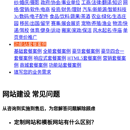
纱/婚庆/摄影
政府/协会/事业单位
工商/法律/翻译/知识
网
络/营销/软件/电商
投资/财务/理财
汽车/新能源/智能科技
3c/数码/电子配件
食品/饮料/蔬果/茶酒
农业/绿化/生态庄
园
移民/出国/留学
赛事/展会展览
宠物/养殖/渔业
物流/快
递/驾校
体育/健身/运动
搬家/家政/保洁
风水起名/寺庙
单
页竞价推广
功能站套餐案例
基础套餐案例
全能套餐案例
豪华套餐案例
豪华四合一
套餐案例
响应式套餐案例
HTML5套餐案例
营销套餐案
例
商城套餐案例
功能站套餐案例
填写您的业务需求
网站建设 常见问题
从咨询到实施到售后，为您解答问题解除顾虑
定制网站和模板网站有什么区别？