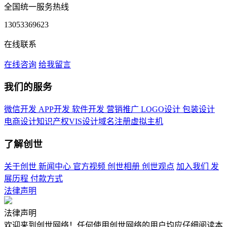
全国统一服务热线
13053369623
在线联系
在线咨询
给我留言
我们的服务
微信开发
APP开发
软件开发
营销推广
LOGO设计
包装设计
电商设计
知识产权
VIS设计
域名注册
虚拟主机
了解创世
关于创世
新闻中心
官方视频
创世相册
创世观点
加入我们
发
展历程
付款方式
法律声明
法律声明
欢迎来到创世网络！任何使用创世网络的用户均应仔细阅读本