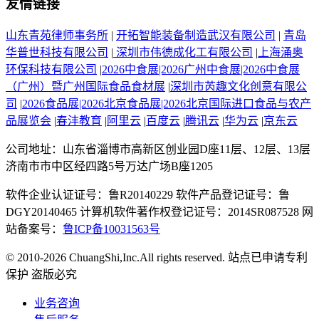
友情链接
山东青苑律师事务所
|
开拓智能装备制造武汉有限公司
|
青岛
华普世科技有限公司
|
深圳市伟德成化工有限公司
|
上海涌奥
环保科技有限公司
|
2026中食展|2026广州中食展|2026中食展
（广州）暨广州国际食品食材展
|
深圳市芮趣文化创意有限公
司
|
2026食品展|2026北京食品展|2026北京国际进口食品与农产
品展览会
|
春沣教育
|
阿里云
|
百度云
|
腾讯云
|
华为云
|
京东云
公司地址：山东省淄博市高新区创业园D座11层、12层、13层
济南市市中区经四路5号万达广场B座1205
软件企业认证证号：鲁R20140229 软件产品登记证号：鲁
DGY20140465 计算机软件著作权登记证号：2014SR087528 网
站备案号：
鲁ICP备10031563号
© 2010-2026 ChuangShi,Inc.All rights reserved. 站点已申请专利
保护 盗版必究
业务咨询