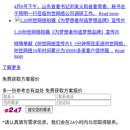
4月8号下午，山东省委书记刘家义和省委常委、秘书长
于晓明一行莅临创世网络公司调研工作。
Read more
5.20创世网络拍摄《为梦想者创造梦想品牌》宣传片
倾情奉献《创世网络宣传片》3分钟带您走进创世网络，
创世网络10年时间累计为30000多家客户提供服…
Read
more
了解更多
免费获取方案报价
多一份参考总有益处 免费获取方案报价
*请认真填写需求信息，我们会在24小时内与您取得联系。