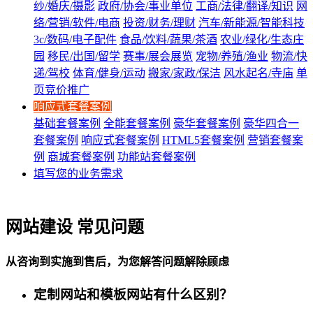
纱/婚庆/摄影
政府/协会/事业单位
工商/法律/翻译/知识
网
络/营销/软件/电商
投资/财务/理财
汽车/新能源/智能科技
3c/数码/电子配件
食品/饮料/蔬果/茶酒
农业/绿化/生态庄
园
移民/出国/留学
赛事/展会展览
宠物/养殖/渔业
物流/快
递/驾校
体育/健身/运动
搬家/家政/保洁
风水起名/寺庙
单
页竞价推广
响应式套餐案例
基础套餐案例
全能套餐案例
豪华套餐案例
豪华四合一
套餐案例
响应式套餐案例
HTML5套餐案例
营销套餐案
例
商城套餐案例
功能站套餐案例
填写您的业务需求
网站建设 常见问题
从咨询到实施到售后，为您解答问题解除顾虑
定制网站和模板网站有什么区别？