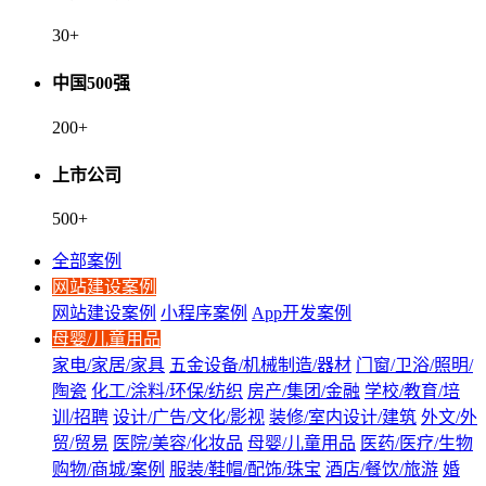
30
+
中国500强
200
+
上市公司
500
+
全部案例
网站建设案例
网站建设案例
小程序案例
App开发案例
母婴/儿童用品
家电/家居/家具
五金设备/机械制造/器材
门窗/卫浴/照明/
陶瓷
化工/涂料/环保/纺织
房产/集团/金融
学校/教育/培
训/招聘
设计/广告/文化/影视
装修/室内设计/建筑
外文/外
贸/贸易
医院/美容/化妆品
母婴/儿童用品
医药/医疗/生物
购物/商城/案例
服装/鞋帽/配饰/珠宝
酒店/餐饮/旅游
婚