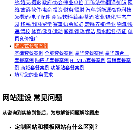
纱/婚庆/摄影
政府/协会/事业单位
工商/法律/翻译/知识
网
络/营销/软件/电商
投资/财务/理财
汽车/新能源/智能科技
3c/数码/电子配件
食品/饮料/蔬果/茶酒
农业/绿化/生态庄
园
移民/出国/留学
赛事/展会展览
宠物/养殖/渔业
物流/快
递/驾校
体育/健身/运动
搬家/家政/保洁
风水起名/寺庙
单
页竞价推广
响应式套餐案例
基础套餐案例
全能套餐案例
豪华套餐案例
豪华四合一
套餐案例
响应式套餐案例
HTML5套餐案例
营销套餐案
例
商城套餐案例
功能站套餐案例
填写您的业务需求
网站建设 常见问题
从咨询到实施到售后，为您解答问题解除顾虑
定制网站和模板网站有什么区别？