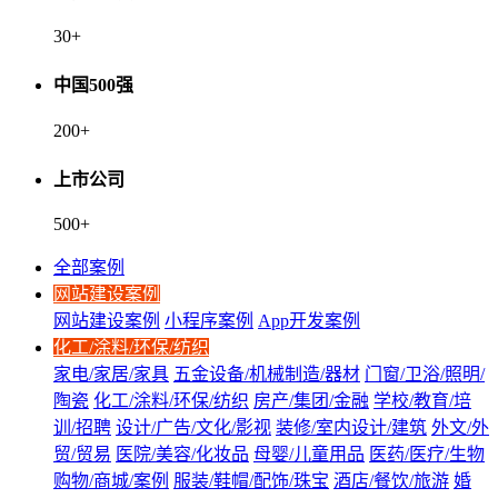
30
+
中国500强
200
+
上市公司
500
+
全部案例
网站建设案例
网站建设案例
小程序案例
App开发案例
化工/涂料/环保/纺织
家电/家居/家具
五金设备/机械制造/器材
门窗/卫浴/照明/
陶瓷
化工/涂料/环保/纺织
房产/集团/金融
学校/教育/培
训/招聘
设计/广告/文化/影视
装修/室内设计/建筑
外文/外
贸/贸易
医院/美容/化妆品
母婴/儿童用品
医药/医疗/生物
购物/商城/案例
服装/鞋帽/配饰/珠宝
酒店/餐饮/旅游
婚