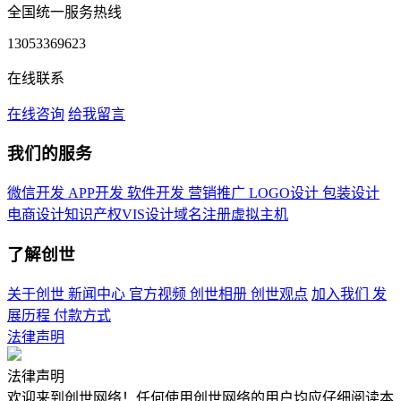
全国统一服务热线
13053369623
在线联系
在线咨询
给我留言
我们的服务
微信开发
APP开发
软件开发
营销推广
LOGO设计
包装设计
电商设计
知识产权
VIS设计
域名注册
虚拟主机
了解创世
关于创世
新闻中心
官方视频
创世相册
创世观点
加入我们
发
展历程
付款方式
法律声明
法律声明
欢迎来到创世网络！任何使用创世网络的用户均应仔细阅读本