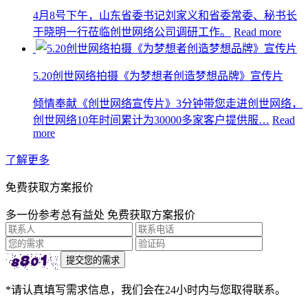
4月8号下午，山东省委书记刘家义和省委常委、秘书长
于晓明一行莅临创世网络公司调研工作。
Read more
5.20创世网络拍摄《为梦想者创造梦想品牌》宣传片
倾情奉献《创世网络宣传片》3分钟带您走进创世网络，
创世网络10年时间累计为30000多家客户提供服…
Read
more
了解更多
免费获取方案报价
多一份参考总有益处 免费获取方案报价
*请认真填写需求信息，我们会在24小时内与您取得联系。