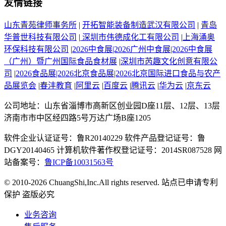
友情链接
山东青苑律师事务所
|
开拓智能装备制造武汉有限公司
|
青岛
华普世科技有限公司
|
深圳市伟德成化工有限公司
|
上海涌奥
环保科技有限公司
|
2026中食展|2026广州中食展|2026中食展
（广州）暨广州国际食品食材展
|
深圳市芮趣文化创意有限公
司
|
2026食品展|2026北京食品展|2026北京国际进口食品与农产
品展览会
|
春沣教育
|
阿里云
|
百度云
|
腾讯云
|
华为云
|
京东云
公司地址：山东省淄博市高新区创业园D座11层、12层、13层
济南市市中区经四路5号万达广场B座1205
软件企业认证证号：鲁R20140229 软件产品登记证号：鲁
DGY20140465 计算机软件著作权登记证号：2014SR087528 网
站备案号：
鲁ICP备10031563号
© 2010-2026 ChuangShi,Inc.All rights reserved. 站点已申请专利
保护 盗版必究
业务咨询