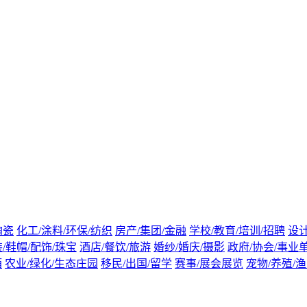
陶瓷
化工/涂料/环保/纺织
房产/集团/金融
学校/教育/培训/招聘
设计
/鞋帽/配饰/珠宝
酒店/餐饮/旅游
婚纱/婚庆/摄影
政府/协会/事业
酒
农业/绿化/生态庄园
移民/出国/留学
赛事/展会展览
宠物/养殖/