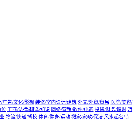
/广告/文化/影视
装修/室内设计/建筑
外文/外贸/贸易
医院/美容/
单位
工商/法律/翻译/知识
网络/营销/软件/电商
投资/财务/理财
汽
渔业
物流/快递/驾校
体育/健身/运动
搬家/家政/保洁
风水起名/寺