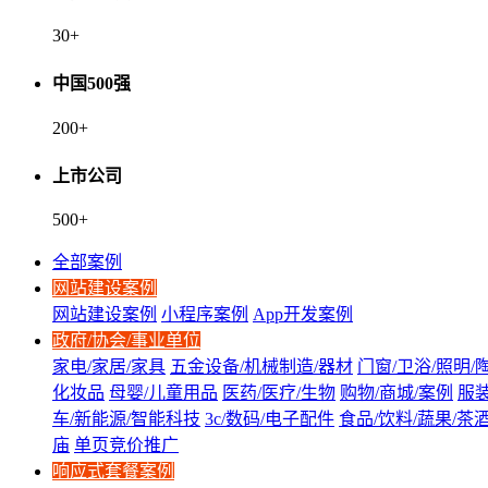
30
+
中国500强
200
+
上市公司
500
+
全部案例
网站建设案例
网站建设案例
小程序案例
App开发案例
政府/协会/事业单位
家电/家居/家具
五金设备/机械制造/器材
门窗/卫浴/照明/
化妆品
母婴/儿童用品
医药/医疗/生物
购物/商城/案例
服装
车/新能源/智能科技
3c/数码/电子配件
食品/饮料/蔬果/茶
庙
单页竞价推广
响应式套餐案例