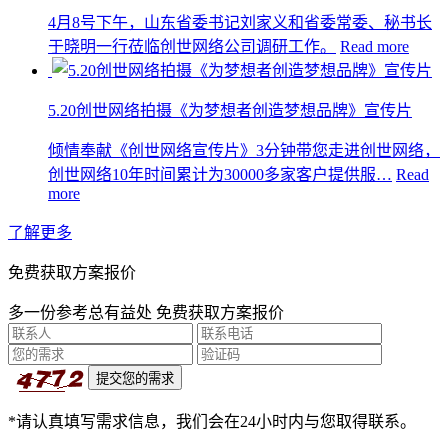
4月8号下午，山东省委书记刘家义和省委常委、秘书长
于晓明一行莅临创世网络公司调研工作。
Read more
5.20创世网络拍摄《为梦想者创造梦想品牌》宣传片
倾情奉献《创世网络宣传片》3分钟带您走进创世网络，
创世网络10年时间累计为30000多家客户提供服…
Read
more
了解更多
免费获取方案报价
多一份参考总有益处 免费获取方案报价
*请认真填写需求信息，我们会在24小时内与您取得联系。