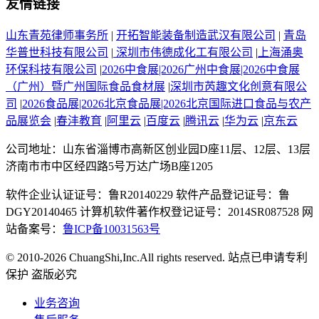
友情链接
山东青苑律师事务所
|
开拓智能装备制造武汉有限公司
|
青岛
华普世科技有限公司
|
深圳市伟德成化工有限公司
|
上海涌奥
环保科技有限公司
|
2026中食展|2026广州中食展|2026中食展
（广州）暨广州国际食品食材展
|
深圳市芮趣文化创意有限公
司
|
2026食品展|2026北京食品展|2026北京国际进口食品与农产
品展览会
|
春沣教育
|
阿里云
|
百度云
|
腾讯云
|
华为云
|
京东云
公司地址：山东省淄博市高新区创业园D座11层、12层、13层
济南市市中区经四路5号万达广场B座1205
软件企业认证证号：鲁R20140229 软件产品登记证号：鲁
DGY20140465 计算机软件著作权登记证号：2014SR087528 网
站备案号：
鲁ICP备10031563号
© 2010-2026 ChuangShi,Inc.All rights reserved. 站点已申请专利
保护 盗版必究
业务咨询