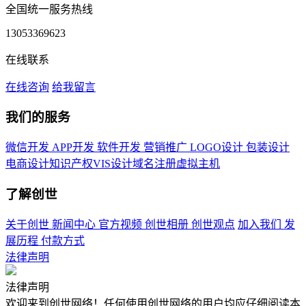
全国统一服务热线
13053369623
在线联系
在线咨询
给我留言
我们的服务
微信开发
APP开发
软件开发
营销推广
LOGO设计
包装设计
电商设计
知识产权
VIS设计
域名注册
虚拟主机
了解创世
关于创世
新闻中心
官方视频
创世相册
创世观点
加入我们
发
展历程
付款方式
法律声明
法律声明
欢迎来到创世网络！任何使用创世网络的用户均应仔细阅读本