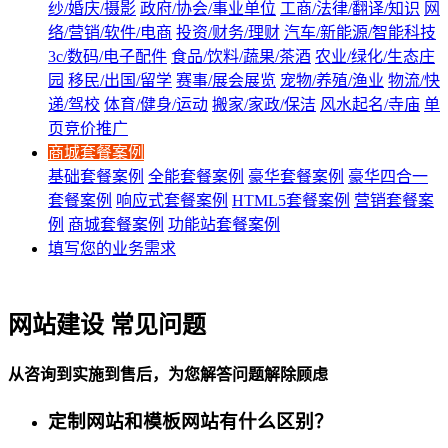
纱/婚庆/摄影
政府/协会/事业单位
工商/法律/翻译/知识
网
络/营销/软件/电商
投资/财务/理财
汽车/新能源/智能科技
3c/数码/电子配件
食品/饮料/蔬果/茶酒
农业/绿化/生态庄
园
移民/出国/留学
赛事/展会展览
宠物/养殖/渔业
物流/快
递/驾校
体育/健身/运动
搬家/家政/保洁
风水起名/寺庙
单
页竞价推广
商城套餐案例
基础套餐案例
全能套餐案例
豪华套餐案例
豪华四合一
套餐案例
响应式套餐案例
HTML5套餐案例
营销套餐案
例
商城套餐案例
功能站套餐案例
填写您的业务需求
网站建设 常见问题
从咨询到实施到售后，为您解答问题解除顾虑
定制网站和模板网站有什么区别？