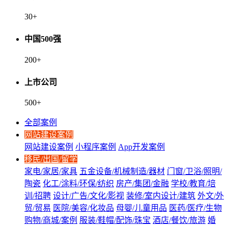
30
+
中国500强
200
+
上市公司
500
+
全部案例
网站建设案例
网站建设案例
小程序案例
App开发案例
移民/出国/留学
家电/家居/家具
五金设备/机械制造/器材
门窗/卫浴/照明/
陶瓷
化工/涂料/环保/纺织
房产/集团/金融
学校/教育/培
训/招聘
设计/广告/文化/影视
装修/室内设计/建筑
外文/外
贸/贸易
医院/美容/化妆品
母婴/儿童用品
医药/医疗/生物
购物/商城/案例
服装/鞋帽/配饰/珠宝
酒店/餐饮/旅游
婚