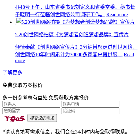
4月8号下午，山东省委书记刘家义和省委常委、秘书长
于晓明一行莅临创世网络公司调研工作。
Read more
5.20创世网络拍摄《为梦想者创造梦想品牌》宣传片
倾情奉献《创世网络宣传片》3分钟带您走进创世网络，
创世网络10年时间累计为30000多家客户提供服…
Read
more
了解更多
免费获取方案报价
多一份参考总有益处 免费获取方案报价
*请认真填写需求信息，我们会在24小时内与您取得联系。