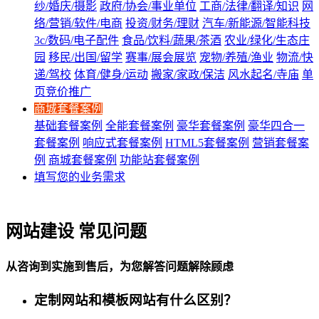
纱/婚庆/摄影
政府/协会/事业单位
工商/法律/翻译/知识
网
络/营销/软件/电商
投资/财务/理财
汽车/新能源/智能科技
3c/数码/电子配件
食品/饮料/蔬果/茶酒
农业/绿化/生态庄
园
移民/出国/留学
赛事/展会展览
宠物/养殖/渔业
物流/快
递/驾校
体育/健身/运动
搬家/家政/保洁
风水起名/寺庙
单
页竞价推广
商城套餐案例
基础套餐案例
全能套餐案例
豪华套餐案例
豪华四合一
套餐案例
响应式套餐案例
HTML5套餐案例
营销套餐案
例
商城套餐案例
功能站套餐案例
填写您的业务需求
网站建设 常见问题
从咨询到实施到售后，为您解答问题解除顾虑
定制网站和模板网站有什么区别？