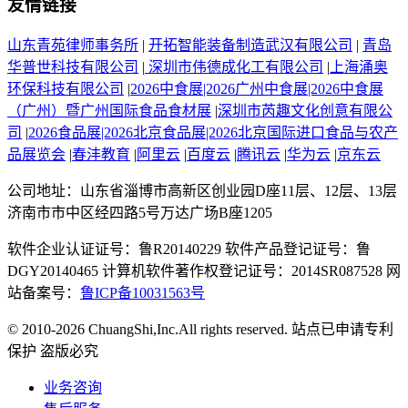
友情链接
山东青苑律师事务所
|
开拓智能装备制造武汉有限公司
|
青岛
华普世科技有限公司
|
深圳市伟德成化工有限公司
|
上海涌奥
环保科技有限公司
|
2026中食展|2026广州中食展|2026中食展
（广州）暨广州国际食品食材展
|
深圳市芮趣文化创意有限公
司
|
2026食品展|2026北京食品展|2026北京国际进口食品与农产
品展览会
|
春沣教育
|
阿里云
|
百度云
|
腾讯云
|
华为云
|
京东云
公司地址：山东省淄博市高新区创业园D座11层、12层、13层
济南市市中区经四路5号万达广场B座1205
软件企业认证证号：鲁R20140229 软件产品登记证号：鲁
DGY20140465 计算机软件著作权登记证号：2014SR087528 网
站备案号：
鲁ICP备10031563号
© 2010-2026 ChuangShi,Inc.All rights reserved. 站点已申请专利
保护 盗版必究
业务咨询