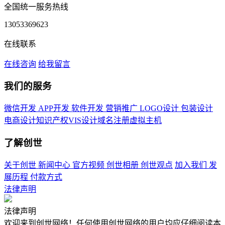
全国统一服务热线
13053369623
在线联系
在线咨询
给我留言
我们的服务
微信开发
APP开发
软件开发
营销推广
LOGO设计
包装设计
电商设计
知识产权
VIS设计
域名注册
虚拟主机
了解创世
关于创世
新闻中心
官方视频
创世相册
创世观点
加入我们
发
展历程
付款方式
法律声明
法律声明
欢迎来到创世网络！任何使用创世网络的用户均应仔细阅读本