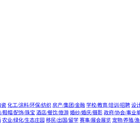
陶瓷
化工/涂料/环保/纺织
房产/集团/金融
学校/教育/培训/招聘
设计
/鞋帽/配饰/珠宝
酒店/餐饮/旅游
婚纱/婚庆/摄影
政府/协会/事业
酒
农业/绿化/生态庄园
移民/出国/留学
赛事/展会展览
宠物/养殖/