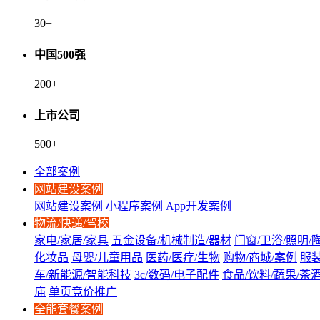
30
+
中国500强
200
+
上市公司
500
+
全部案例
网站建设案例
网站建设案例
小程序案例
App开发案例
物流/快递/驾校
家电/家居/家具
五金设备/机械制造/器材
门窗/卫浴/照明/
化妆品
母婴/儿童用品
医药/医疗/生物
购物/商城/案例
服装
车/新能源/智能科技
3c/数码/电子配件
食品/饮料/蔬果/茶
庙
单页竞价推广
全能套餐案例