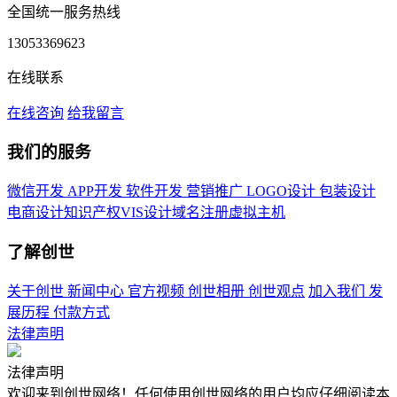
全国统一服务热线
13053369623
在线联系
在线咨询
给我留言
我们的服务
微信开发
APP开发
软件开发
营销推广
LOGO设计
包装设计
电商设计
知识产权
VIS设计
域名注册
虚拟主机
了解创世
关于创世
新闻中心
官方视频
创世相册
创世观点
加入我们
发
展历程
付款方式
法律声明
法律声明
欢迎来到创世网络！任何使用创世网络的用户均应仔细阅读本