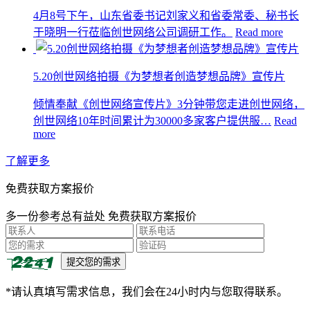
4月8号下午，山东省委书记刘家义和省委常委、秘书长
于晓明一行莅临创世网络公司调研工作。
Read more
5.20创世网络拍摄《为梦想者创造梦想品牌》宣传片
倾情奉献《创世网络宣传片》3分钟带您走进创世网络，
创世网络10年时间累计为30000多家客户提供服…
Read
more
了解更多
免费获取方案报价
多一份参考总有益处 免费获取方案报价
*请认真填写需求信息，我们会在24小时内与您取得联系。