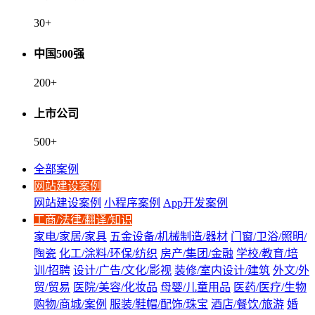
30
+
中国500强
200
+
上市公司
500
+
全部案例
网站建设案例
网站建设案例
小程序案例
App开发案例
工商/法律/翻译/知识
家电/家居/家具
五金设备/机械制造/器材
门窗/卫浴/照明/
陶瓷
化工/涂料/环保/纺织
房产/集团/金融
学校/教育/培
训/招聘
设计/广告/文化/影视
装修/室内设计/建筑
外文/外
贸/贸易
医院/美容/化妆品
母婴/儿童用品
医药/医疗/生物
购物/商城/案例
服装/鞋帽/配饰/珠宝
酒店/餐饮/旅游
婚