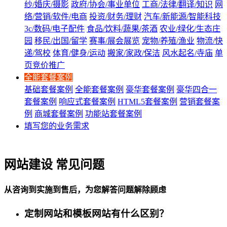
纱/婚庆/摄影
政府/协会/事业单位
工商/法律/翻译/知识
网
络/营销/软件/电商
投资/财务/理财
汽车/新能源/智能科技
3c/数码/电子配件
食品/饮料/蔬果/茶酒
农业/绿化/生态庄
园
移民/出国/留学
赛事/展会展览
宠物/养殖/渔业
物流/快
递/驾校
体育/健身/运动
搬家/家政/保洁
风水起名/寺庙
单
页竞价推广
全能套餐案例
基础套餐案例
全能套餐案例
豪华套餐案例
豪华四合一
套餐案例
响应式套餐案例
HTML5套餐案例
营销套餐案
例
商城套餐案例
功能站套餐案例
填写您的业务需求
网站建设 常见问题
从咨询到实施到售后，为您解答问题解除顾虑
定制网站和模板网站有什么区别？