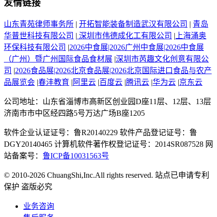
友情链接
山东青苑律师事务所
|
开拓智能装备制造武汉有限公司
|
青岛
华普世科技有限公司
|
深圳市伟德成化工有限公司
|
上海涌奥
环保科技有限公司
|
2026中食展|2026广州中食展|2026中食展
（广州）暨广州国际食品食材展
|
深圳市芮趣文化创意有限公
司
|
2026食品展|2026北京食品展|2026北京国际进口食品与农产
品展览会
|
春沣教育
|
阿里云
|
百度云
|
腾讯云
|
华为云
|
京东云
公司地址：山东省淄博市高新区创业园D座11层、12层、13层
济南市市中区经四路5号万达广场B座1205
软件企业认证证号：鲁R20140229 软件产品登记证号：鲁
DGY20140465 计算机软件著作权登记证号：2014SR087528 网
站备案号：
鲁ICP备10031563号
© 2010-2026 ChuangShi,Inc.All rights reserved. 站点已申请专利
保护 盗版必究
业务咨询