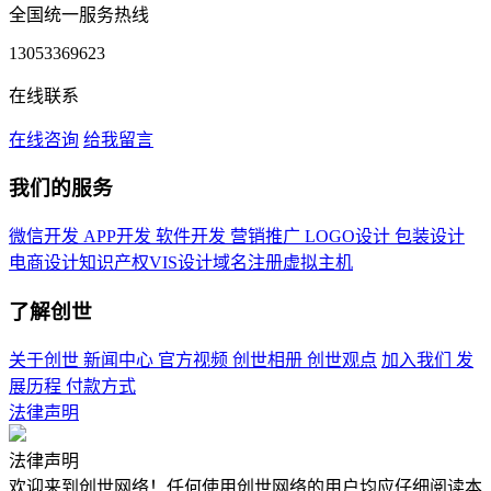
全国统一服务热线
13053369623
在线联系
在线咨询
给我留言
我们的服务
微信开发
APP开发
软件开发
营销推广
LOGO设计
包装设计
电商设计
知识产权
VIS设计
域名注册
虚拟主机
了解创世
关于创世
新闻中心
官方视频
创世相册
创世观点
加入我们
发
展历程
付款方式
法律声明
法律声明
欢迎来到创世网络！任何使用创世网络的用户均应仔细阅读本