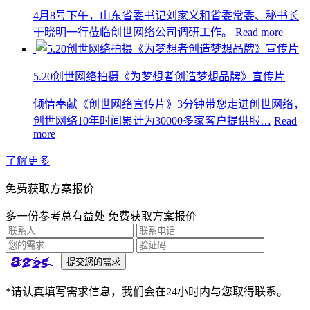
4月8号下午，山东省委书记刘家义和省委常委、秘书长
于晓明一行莅临创世网络公司调研工作。
Read more
5.20创世网络拍摄《为梦想者创造梦想品牌》宣传片
倾情奉献《创世网络宣传片》3分钟带您走进创世网络，
创世网络10年时间累计为30000多家客户提供服…
Read
more
了解更多
免费获取方案报价
多一份参考总有益处 免费获取方案报价
*请认真填写需求信息，我们会在24小时内与您取得联系。