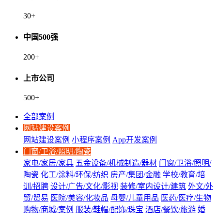
30
+
中国500强
200
+
上市公司
500
+
全部案例
网站建设案例
网站建设案例
小程序案例
App开发案例
门窗/卫浴/照明/陶瓷
家电/家居/家具
五金设备/机械制造/器材
门窗/卫浴/照明/
陶瓷
化工/涂料/环保/纺织
房产/集团/金融
学校/教育/培
训/招聘
设计/广告/文化/影视
装修/室内设计/建筑
外文/外
贸/贸易
医院/美容/化妆品
母婴/儿童用品
医药/医疗/生物
购物/商城/案例
服装/鞋帽/配饰/珠宝
酒店/餐饮/旅游
婚