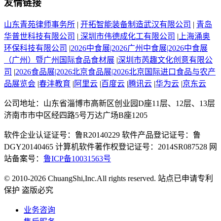
友情链接
山东青苑律师事务所
|
开拓智能装备制造武汉有限公司
|
青岛
华普世科技有限公司
|
深圳市伟德成化工有限公司
|
上海涌奥
环保科技有限公司
|
2026中食展|2026广州中食展|2026中食展
（广州）暨广州国际食品食材展
|
深圳市芮趣文化创意有限公
司
|
2026食品展|2026北京食品展|2026北京国际进口食品与农产
品展览会
|
春沣教育
|
阿里云
|
百度云
|
腾讯云
|
华为云
|
京东云
公司地址：山东省淄博市高新区创业园D座11层、12层、13层
济南市市中区经四路5号万达广场B座1205
软件企业认证证号：鲁R20140229 软件产品登记证号：鲁
DGY20140465 计算机软件著作权登记证号：2014SR087528 网
站备案号：
鲁ICP备10031563号
© 2010-2026 ChuangShi,Inc.All rights reserved. 站点已申请专利
保护 盗版必究
业务咨询