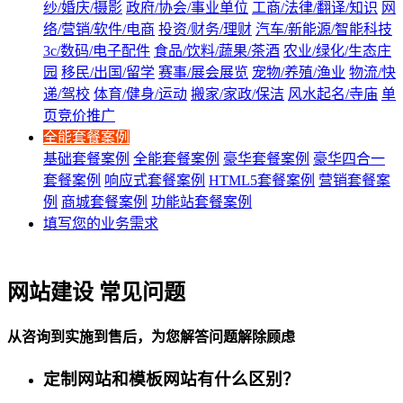
纱/婚庆/摄影
政府/协会/事业单位
工商/法律/翻译/知识
网
络/营销/软件/电商
投资/财务/理财
汽车/新能源/智能科技
3c/数码/电子配件
食品/饮料/蔬果/茶酒
农业/绿化/生态庄
园
移民/出国/留学
赛事/展会展览
宠物/养殖/渔业
物流/快
递/驾校
体育/健身/运动
搬家/家政/保洁
风水起名/寺庙
单
页竞价推广
全能套餐案例
基础套餐案例
全能套餐案例
豪华套餐案例
豪华四合一
套餐案例
响应式套餐案例
HTML5套餐案例
营销套餐案
例
商城套餐案例
功能站套餐案例
填写您的业务需求
网站建设 常见问题
从咨询到实施到售后，为您解答问题解除顾虑
定制网站和模板网站有什么区别？