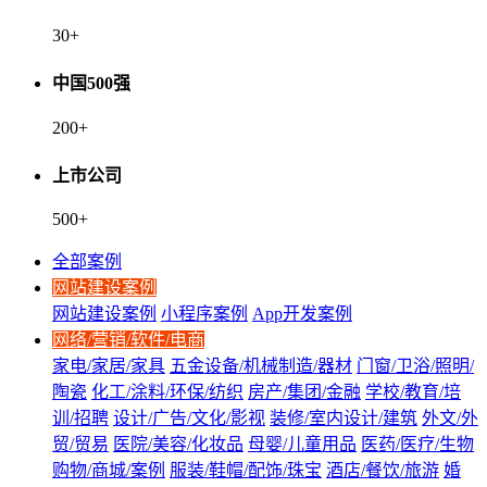
30
+
中国500强
200
+
上市公司
500
+
全部案例
网站建设案例
网站建设案例
小程序案例
App开发案例
网络/营销/软件/电商
家电/家居/家具
五金设备/机械制造/器材
门窗/卫浴/照明/
陶瓷
化工/涂料/环保/纺织
房产/集团/金融
学校/教育/培
训/招聘
设计/广告/文化/影视
装修/室内设计/建筑
外文/外
贸/贸易
医院/美容/化妆品
母婴/儿童用品
医药/医疗/生物
购物/商城/案例
服装/鞋帽/配饰/珠宝
酒店/餐饮/旅游
婚