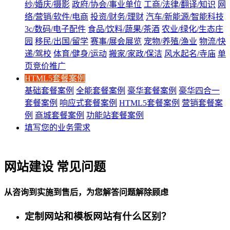
纱/婚庆/摄影
政府/协会/事业单位
工商/法律/翻译/知识
网
络/营销/软件/电商
投资/财务/理财
汽车/新能源/智能科技
3c/数码/电子配件
食品/饮料/蔬果/茶酒
农业/绿化/生态庄
园
移民/出国/留学
赛事/展会展览
宠物/养殖/渔业
物流/快
递/驾校
体育/健身/运动
搬家/家政/保洁
风水起名/寺庙
单
页竞价推广
HTML5套餐案例
基础套餐案例
全能套餐案例
豪华套餐案例
豪华四合一
套餐案例
响应式套餐案例
HTML5套餐案例
营销套餐案
例
商城套餐案例
功能站套餐案例
填写您的业务需求
网站建设 常见问题
从咨询到实施到售后，为您解答问题解除顾虑
定制网站和模板网站有什么区别？