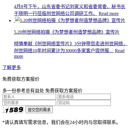
4月8号下午，山东省委书记刘家义和省委常委、秘书长
于晓明一行莅临创世网络公司调研工作。
Read more
5.20创世网络拍摄《为梦想者创造梦想品牌》宣传片
倾情奉献《创世网络宣传片》3分钟带您走进创世网络，
创世网络10年时间累计为30000多家客户提供服…
Read
more
了解更多
免费获取方案报价
多一份参考总有益处 免费获取方案报价
*请认真填写需求信息，我们会在24小时内与您取得联系。