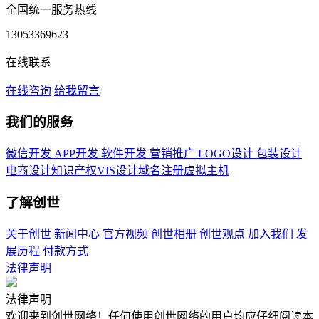
全国统一服务热线
13053369623
在线联系
在线咨询
给我留言
我们的服务
微信开发
APP开发
软件开发
营销推广
LOGO设计
包装设计
电商设计
知识产权
VIS设计
域名注册
虚拟主机
了解创世
关于创世
新闻中心
官方视频
创世相册
创世观点
加入我们
发
展历程
付款方式
法律声明
法律声明
欢迎来到创世网络！任何使用创世网络的用户均应仔细阅读本