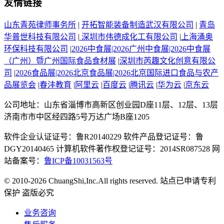
友情链接
山东青苑律师事务所
|
开拓智能装备制造武汉有限公司
|
青岛
华普世科技有限公司
|
深圳市伟德成化工有限公司
|
上海涌奥
环保科技有限公司
|
2026中食展|2026广州中食展|2026中食展
（广州）暨广州国际食品食材展
|
深圳市芮趣文化创意有限公
司
|
2026食品展|2026北京食品展|2026北京国际进口食品与农产
品展览会
|
春沣教育
|
阿里云
|
百度云
|
腾讯云
|
华为云
|
京东云
公司地址：山东省淄博市高新区创业园D座11层、12层、13层
济南市市中区经四路5号万达广场B座1205
软件企业认证证号：鲁R20140229 软件产品登记证号：鲁
DGY20140465 计算机软件著作权登记证号：2014SR087528 网
站备案号：
鲁ICP备10031563号
© 2010-2026 ChuangShi,Inc.All rights reserved. 站点已申请专利
保护 盗版必究
业务咨询