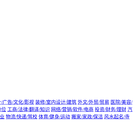
/广告/文化/影视
装修/室内设计/建筑
外文/外贸/贸易
医院/美容/
单位
工商/法律/翻译/知识
网络/营销/软件/电商
投资/财务/理财
汽
渔业
物流/快递/驾校
体育/健身/运动
搬家/家政/保洁
风水起名/寺