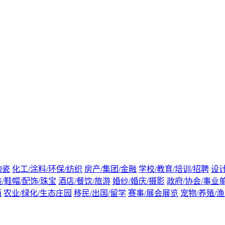
陶瓷
化工/涂料/环保/纺织
房产/集团/金融
学校/教育/培训/招聘
设计
/鞋帽/配饰/珠宝
酒店/餐饮/旅游
婚纱/婚庆/摄影
政府/协会/事业
酒
农业/绿化/生态庄园
移民/出国/留学
赛事/展会展览
宠物/养殖/