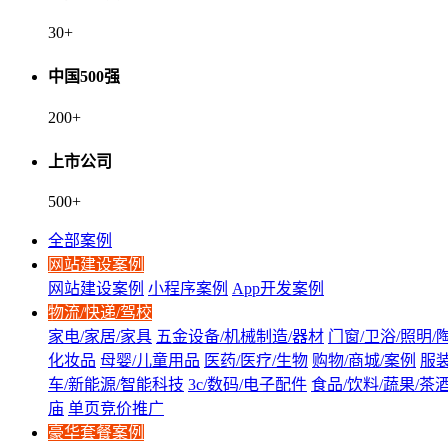
30
+
中国500强
200
+
上市公司
500
+
全部案例
网站建设案例
网站建设案例
小程序案例
App开发案例
物流/快递/驾校
家电/家居/家具
五金设备/机械制造/器材
门窗/卫浴/照明/
化妆品
母婴/儿童用品
医药/医疗/生物
购物/商城/案例
服装
车/新能源/智能科技
3c/数码/电子配件
食品/饮料/蔬果/茶
庙
单页竞价推广
豪华套餐案例