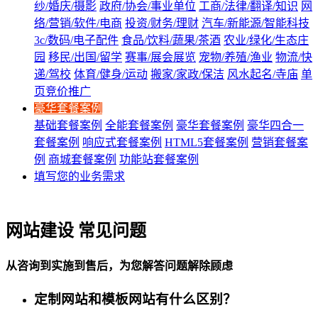
纱/婚庆/摄影
政府/协会/事业单位
工商/法律/翻译/知识
网
络/营销/软件/电商
投资/财务/理财
汽车/新能源/智能科技
3c/数码/电子配件
食品/饮料/蔬果/茶酒
农业/绿化/生态庄
园
移民/出国/留学
赛事/展会展览
宠物/养殖/渔业
物流/快
递/驾校
体育/健身/运动
搬家/家政/保洁
风水起名/寺庙
单
页竞价推广
豪华套餐案例
基础套餐案例
全能套餐案例
豪华套餐案例
豪华四合一
套餐案例
响应式套餐案例
HTML5套餐案例
营销套餐案
例
商城套餐案例
功能站套餐案例
填写您的业务需求
网站建设 常见问题
从咨询到实施到售后，为您解答问题解除顾虑
定制网站和模板网站有什么区别？