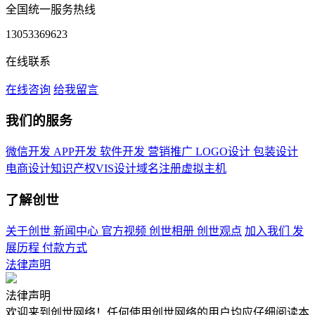
全国统一服务热线
13053369623
在线联系
在线咨询
给我留言
我们的服务
微信开发
APP开发
软件开发
营销推广
LOGO设计
包装设计
电商设计
知识产权
VIS设计
域名注册
虚拟主机
了解创世
关于创世
新闻中心
官方视频
创世相册
创世观点
加入我们
发
展历程
付款方式
法律声明
法律声明
欢迎来到创世网络！任何使用创世网络的用户均应仔细阅读本