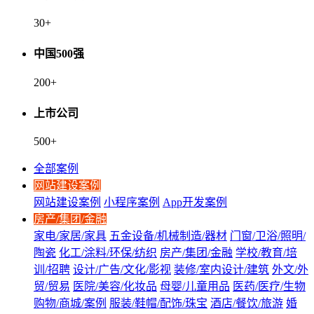
30
+
中国500强
200
+
上市公司
500
+
全部案例
网站建设案例
网站建设案例
小程序案例
App开发案例
房产/集团/金融
家电/家居/家具
五金设备/机械制造/器材
门窗/卫浴/照明/
陶瓷
化工/涂料/环保/纺织
房产/集团/金融
学校/教育/培
训/招聘
设计/广告/文化/影视
装修/室内设计/建筑
外文/外
贸/贸易
医院/美容/化妆品
母婴/儿童用品
医药/医疗/生物
购物/商城/案例
服装/鞋帽/配饰/珠宝
酒店/餐饮/旅游
婚