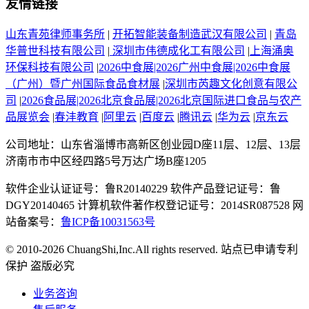
友情链接
山东青苑律师事务所
|
开拓智能装备制造武汉有限公司
|
青岛
华普世科技有限公司
|
深圳市伟德成化工有限公司
|
上海涌奥
环保科技有限公司
|
2026中食展|2026广州中食展|2026中食展
（广州）暨广州国际食品食材展
|
深圳市芮趣文化创意有限公
司
|
2026食品展|2026北京食品展|2026北京国际进口食品与农产
品展览会
|
春沣教育
|
阿里云
|
百度云
|
腾讯云
|
华为云
|
京东云
公司地址：山东省淄博市高新区创业园D座11层、12层、13层
济南市市中区经四路5号万达广场B座1205
软件企业认证证号：鲁R20140229 软件产品登记证号：鲁
DGY20140465 计算机软件著作权登记证号：2014SR087528 网
站备案号：
鲁ICP备10031563号
© 2010-2026 ChuangShi,Inc.All rights reserved. 站点已申请专利
保护 盗版必究
业务咨询