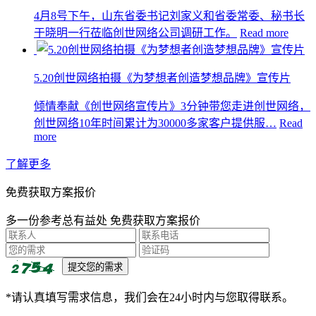
4月8号下午，山东省委书记刘家义和省委常委、秘书长
于晓明一行莅临创世网络公司调研工作。
Read more
5.20创世网络拍摄《为梦想者创造梦想品牌》宣传片
倾情奉献《创世网络宣传片》3分钟带您走进创世网络，
创世网络10年时间累计为30000多家客户提供服…
Read
more
了解更多
免费获取方案报价
多一份参考总有益处 免费获取方案报价
*请认真填写需求信息，我们会在24小时内与您取得联系。