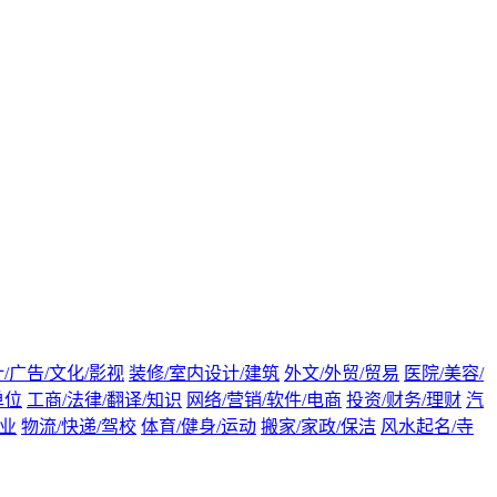
/广告/文化/影视
装修/室内设计/建筑
外文/外贸/贸易
医院/美容/
单位
工商/法律/翻译/知识
网络/营销/软件/电商
投资/财务/理财
汽
渔业
物流/快递/驾校
体育/健身/运动
搬家/家政/保洁
风水起名/寺