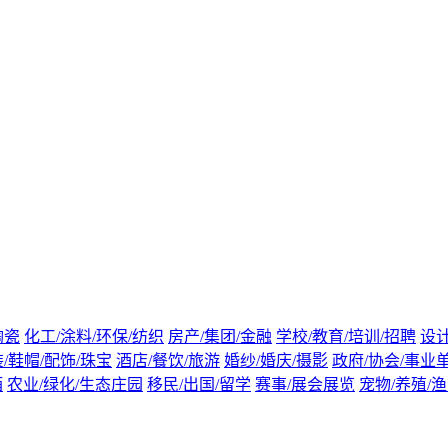
陶瓷
化工/涂料/环保/纺织
房产/集团/金融
学校/教育/培训/招聘
设计
/鞋帽/配饰/珠宝
酒店/餐饮/旅游
婚纱/婚庆/摄影
政府/协会/事业
酒
农业/绿化/生态庄园
移民/出国/留学
赛事/展会展览
宠物/养殖/