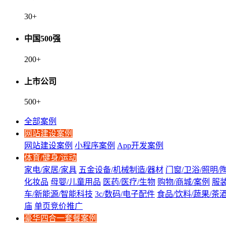
30
+
中国500强
200
+
上市公司
500
+
全部案例
网站建设案例
网站建设案例
小程序案例
App开发案例
体育/健身/运动
家电/家居/家具
五金设备/机械制造/器材
门窗/卫浴/照明/
化妆品
母婴/儿童用品
医药/医疗/生物
购物/商城/案例
服装
车/新能源/智能科技
3c/数码/电子配件
食品/饮料/蔬果/茶
庙
单页竞价推广
豪华四合一套餐案例