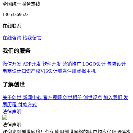
全国统一服务热线
13053369623
在线联系
在线咨询
给我留言
我们的服务
微信开发
APP开发
软件开发
营销推广
LOGO设计
包装设计
电商设计
知识产权
VIS设计
域名注册
虚拟主机
了解创世
关于创世
新闻中心
官方视频
创世相册
创世观点
加入我们
发
展历程
付款方式
法律声明
法律声明
欢迎来到创世网络！任何使用创世网络的用户均应仔细阅读本