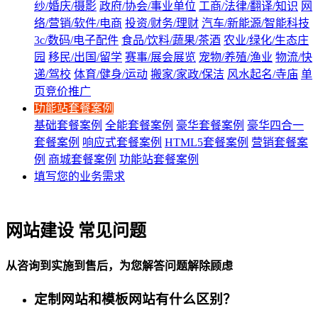
纱/婚庆/摄影
政府/协会/事业单位
工商/法律/翻译/知识
网
络/营销/软件/电商
投资/财务/理财
汽车/新能源/智能科技
3c/数码/电子配件
食品/饮料/蔬果/茶酒
农业/绿化/生态庄
园
移民/出国/留学
赛事/展会展览
宠物/养殖/渔业
物流/快
递/驾校
体育/健身/运动
搬家/家政/保洁
风水起名/寺庙
单
页竞价推广
功能站套餐案例
基础套餐案例
全能套餐案例
豪华套餐案例
豪华四合一
套餐案例
响应式套餐案例
HTML5套餐案例
营销套餐案
例
商城套餐案例
功能站套餐案例
填写您的业务需求
网站建设 常见问题
从咨询到实施到售后，为您解答问题解除顾虑
定制网站和模板网站有什么区别？