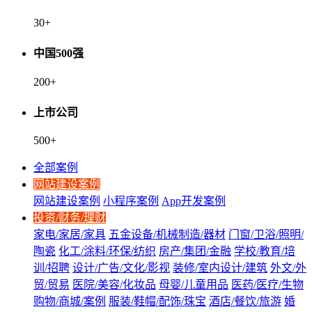
30
+
中国500强
200
+
上市公司
500
+
全部案例
网站建设案例
网站建设案例
小程序案例
App开发案例
投资/财务/理财
家电/家居/家具
五金设备/机械制造/器材
门窗/卫浴/照明/
陶瓷
化工/涂料/环保/纺织
房产/集团/金融
学校/教育/培
训/招聘
设计/广告/文化/影视
装修/室内设计/建筑
外文/外
贸/贸易
医院/美容/化妆品
母婴/儿童用品
医药/医疗/生物
购物/商城/案例
服装/鞋帽/配饰/珠宝
酒店/餐饮/旅游
婚