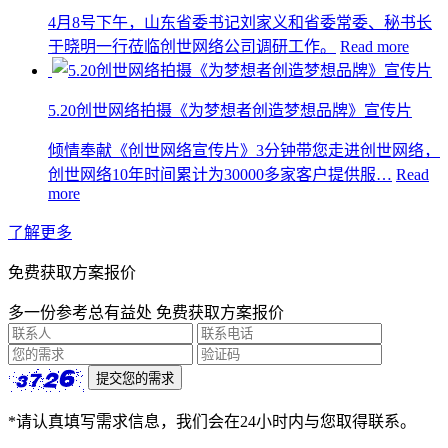
4月8号下午，山东省委书记刘家义和省委常委、秘书长
于晓明一行莅临创世网络公司调研工作。
Read more
5.20创世网络拍摄《为梦想者创造梦想品牌》宣传片
倾情奉献《创世网络宣传片》3分钟带您走进创世网络，
创世网络10年时间累计为30000多家客户提供服…
Read
more
了解更多
免费获取方案报价
多一份参考总有益处 免费获取方案报价
*请认真填写需求信息，我们会在24小时内与您取得联系。