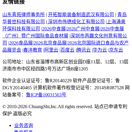
友情链接
山东青苑律师事务所
|
开拓智能装备制造武汉有限公司
|
青岛
华普世科技有限公司
|
深圳市伟德成化工有限公司
|
上海涌奥
环保科技有限公司
|
2026中食展|2026广州中食展|2026中食展
（广州）暨广州国际食品食材展
|
深圳市芮趣文化创意有限公
司
|
2026食品展|2026北京食品展|2026北京国际进口食品与农产
品展览会
|
春沣教育
|
阿里云
|
百度云
|
腾讯云
|
华为云
|
京东云
公司地址：山东省淄博市高新区创业园D座11层、12层、13层
济南市市中区经四路5号万达广场B座1205
软件企业认证证号：鲁R20140229 软件产品登记证号：鲁
DGY20140465 计算机软件著作权登记证号：2014SR087528 网
站备案号：
鲁ICP备10031563号
© 2010-2026 ChuangShi,Inc.All rights reserved. 站点已申请专利
保护 盗版必究
业务咨询