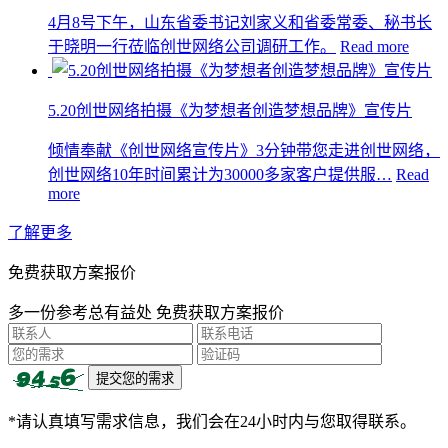
4月8号下午，山东省委书记刘家义和省委常委、秘书长
于晓明一行莅临创世网络公司调研工作。
Read more
5.20创世网络拍摄《为梦想者创造梦想品牌》宣传片
倾情奉献《创世网络宣传片》3分钟带您走进创世网络，
创世网络10年时间累计为30000多家客户提供服…
Read
more
了解更多
免费获取方案报价
多一份参考总有益处 免费获取方案报价
*请认真填写需求信息，我们会在24小时内与您取得联系。