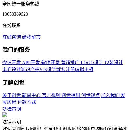
全国统一服务热线
13053369623
在线联系
在线咨询
给我留言
我们的服务
微信开发
APP开发
软件开发
营销推广
LOGO设计
包装设计
电商设计
知识产权
VIS设计
域名注册
虚拟主机
了解创世
关于创世
新闻中心
官方视频
创世相册
创世观点
加入我们
发
展历程
付款方式
法律声明
法律声明
欢迎来到创世网络！任何使用创世网络的用户均应仔细阅读本