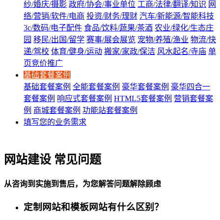
纱/婚庆/摄影
政府/协会/事业单位
工商/法律/翻译/知识
网
络/营销/软件/电商
投资/财务/理财
汽车/新能源/智能科技
3c/数码/电子配件
食品/饮料/蔬果/茶酒
农业/绿化/生态庄
园
移民/出国/留学
赛事/展会展览
宠物/养殖/渔业
物流/快
递/驾校
体育/健身/运动
搬家/家政/保洁
风水起名/寺庙
单
页竞价推广
基础套餐案例
基础套餐案例
全能套餐案例
豪华套餐案例
豪华四合一
套餐案例
响应式套餐案例
HTML5套餐案例
营销套餐案
例
商城套餐案例
功能站套餐案例
填写您的业务需求
网站建设 常见问题
从咨询到实施到售后，为您解答问题解除顾虑
定制网站和模板网站有什么区别？