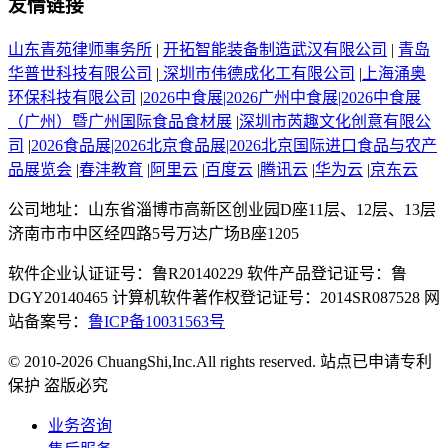
友情链接
山东青苑律师事务所
|
开拓智能装备制造武汉有限公司
|
青岛
华普世科技有限公司
|
深圳市伟德成化工有限公司
|
上海涌奥
环保科技有限公司
|
2026中食展|2026广州中食展|2026中食展
（广州）暨广州国际食品食材展
|
深圳市芮趣文化创意有限公
司
|
2026食品展|2026北京食品展|2026北京国际进口食品与农产
品展览会
|
春沣教育
|
阿里云
|
百度云
|
腾讯云
|
华为云
|
京东云
公司地址：山东省淄博市高新区创业园D座11层、12层、13层
济南市市中区经四路5号万达广场B座1205
软件企业认证证号：鲁R20140229 软件产品登记证号：鲁
DGY20140465 计算机软件著作权登记证号：2014SR087528 网
站备案号：
鲁ICP备10031563号
© 2010-2026 ChuangShi,Inc.All rights reserved. 站点已申请专利
保护 盗版必究
业务咨询