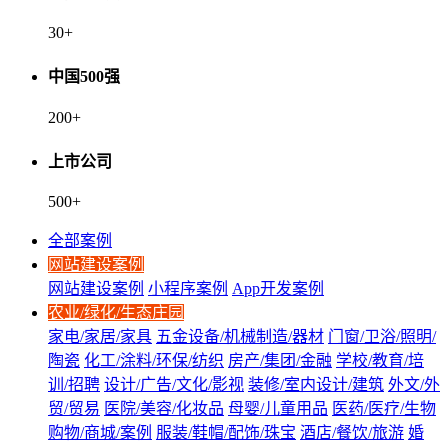
30
+
中国500强
200
+
上市公司
500
+
全部案例
网站建设案例
网站建设案例
小程序案例
App开发案例
农业/绿化/生态庄园
家电/家居/家具
五金设备/机械制造/器材
门窗/卫浴/照明/
陶瓷
化工/涂料/环保/纺织
房产/集团/金融
学校/教育/培
训/招聘
设计/广告/文化/影视
装修/室内设计/建筑
外文/外
贸/贸易
医院/美容/化妆品
母婴/儿童用品
医药/医疗/生物
购物/商城/案例
服装/鞋帽/配饰/珠宝
酒店/餐饮/旅游
婚