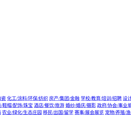
陶瓷
化工/涂料/环保/纺织
房产/集团/金融
学校/教育/培训/招聘
设计
/鞋帽/配饰/珠宝
酒店/餐饮/旅游
婚纱/婚庆/摄影
政府/协会/事业
酒
农业/绿化/生态庄园
移民/出国/留学
赛事/展会展览
宠物/养殖/