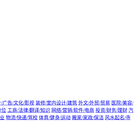
/广告/文化/影视
装修/室内设计/建筑
外文/外贸/贸易
医院/美容/
单位
工商/法律/翻译/知识
网络/营销/软件/电商
投资/财务/理财
汽
渔业
物流/快递/驾校
体育/健身/运动
搬家/家政/保洁
风水起名/寺