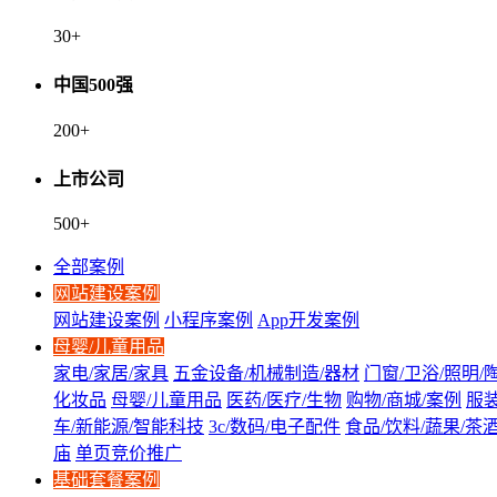
30
+
中国500强
200
+
上市公司
500
+
全部案例
网站建设案例
网站建设案例
小程序案例
App开发案例
母婴/儿童用品
家电/家居/家具
五金设备/机械制造/器材
门窗/卫浴/照明/
化妆品
母婴/儿童用品
医药/医疗/生物
购物/商城/案例
服装
车/新能源/智能科技
3c/数码/电子配件
食品/饮料/蔬果/茶
庙
单页竞价推广
基础套餐案例