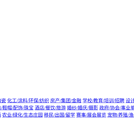
陶瓷
化工/涂料/环保/纺织
房产/集团/金融
学校/教育/培训/招聘
设计
/鞋帽/配饰/珠宝
酒店/餐饮/旅游
婚纱/婚庆/摄影
政府/协会/事业
酒
农业/绿化/生态庄园
移民/出国/留学
赛事/展会展览
宠物/养殖/