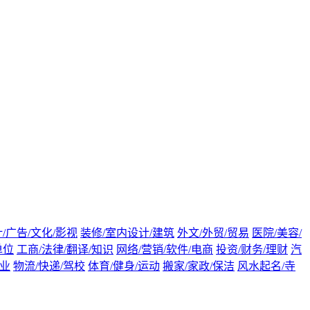
/广告/文化/影视
装修/室内设计/建筑
外文/外贸/贸易
医院/美容/
单位
工商/法律/翻译/知识
网络/营销/软件/电商
投资/财务/理财
汽
渔业
物流/快递/驾校
体育/健身/运动
搬家/家政/保洁
风水起名/寺