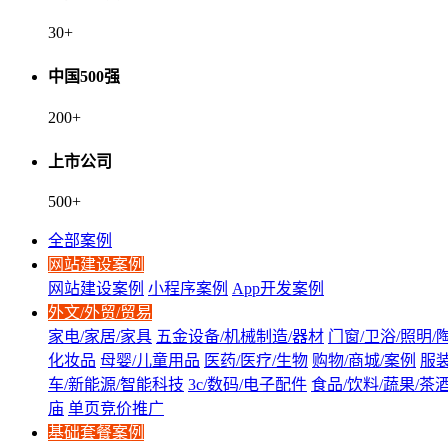
30
+
中国500强
200
+
上市公司
500
+
全部案例
网站建设案例
网站建设案例
小程序案例
App开发案例
外文/外贸/贸易
家电/家居/家具
五金设备/机械制造/器材
门窗/卫浴/照明/
化妆品
母婴/儿童用品
医药/医疗/生物
购物/商城/案例
服装
车/新能源/智能科技
3c/数码/电子配件
食品/饮料/蔬果/茶
庙
单页竞价推广
基础套餐案例